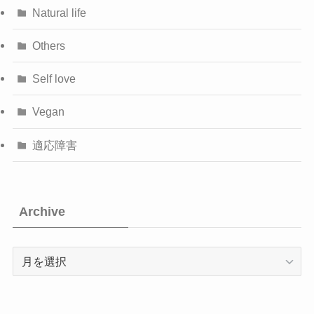
Natural life
Others
Self love
Vegan
適応障害
Archive
Archive