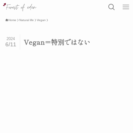
Home
Natural life
Vegan
2024
Vegan＝特別ではない
6/11