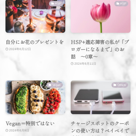
HSP
HSP
自分にお花のプレゼントを
HSP+適応障害の私が「ブ
ロガーになるまで」のお
2024年6月12日
話 〜0章〜
2024年6月11日
Vegan
Others
Vegan＝特別ではない
チャージスポットのクーポ
ンの使い方は？ペイペイで
2024年6月9日