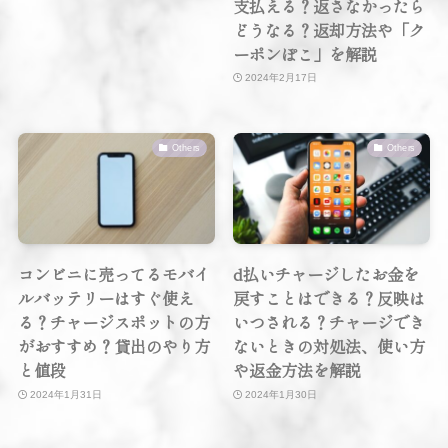
支払える？返さなかったら
どうなる？返却方法や「ク
ーポンぽこ」を解説
2024年2月17日
Others
Others
コンビニに売ってるモバイ
d払いチャージしたお金を
ルバッテリーはすぐ使え
戻すことはできる？反映は
る？チャージスポットの方
いつされる？チャージでき
がおすすめ？貸出のやり方
ないときの対処法、使い方
と値段
や返金方法を解説
2024年1月31日
2024年1月30日