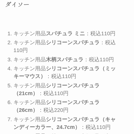
ダイソー
キッチン用品
スパチュラ ミニ
：税込110円
キッチン用品
シリコーンスパチュラ
：税込
110円
キッチン用品
木柄スパチュラ
：税込110円
キッチン用品
シリコーンスパチュラ（ミッ
キーマウス）
：税込110円
キッチン用品
シリコーンスパチュラ
（21cm）
：税込110円
キッチン用品
シリコーンスパチュラ
（26cm）
：税込220円
キッチン用品
シリコーンスパチュラ
（キャ
ンディーカラー、24.7cm）
：税込110円