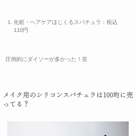
化粧・ヘアケア
ほじくるスパチュラ：税込
110円
圧倒的にダイソーが多かった！笑
メイク用のシリコンスパチュラは100均に売
ってる？