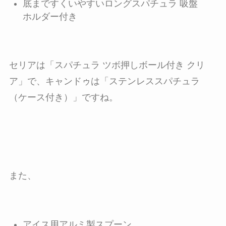
底まですくいやすいロングスパチュラ 吸盤
ホルダー付き
セリアは「スパチュラ ツボ押しボール付き クリ
ア」で、キャンドゥは「ステンレススパチュラ
（ケース付き）」ですね。
また、
アイス用アルミ製スプーン