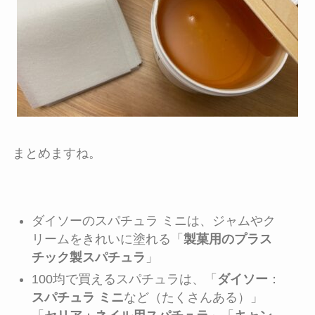
まとめますね。
ダイソーのスパチュラ ミニは、ジャムやク
リームをきれいに塗れる「
製菓用のプラス
チック製スパチュラ
」
100均で買えるスパチュラは、「
ダイソー
：
スパチュラ ミニ
など（たくさんある）」