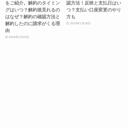
をご紹介。解約のタイミン
認方法！反映と支払日はい
グはいつ？解約後見れるの
つ？支払い口座変更のやり
はなぜ？解約の確認方法と
方も
解約したのに請求がくる理
2024年1月18日
由
2024年1月18日