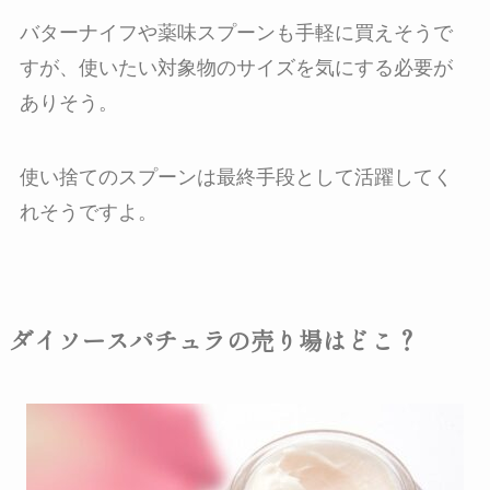
バターナイフや薬味スプーンも手軽に買えそうで
すが、使いたい対象物のサイズを気にする必要が
ありそう。
使い捨てのスプーンは最終手段として活躍してく
れそうですよ。
ダイソースパチュラの売り場はどこ？