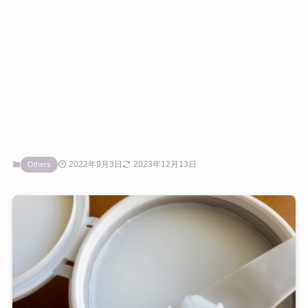
2022年9月3日
2023年12月13日
Others