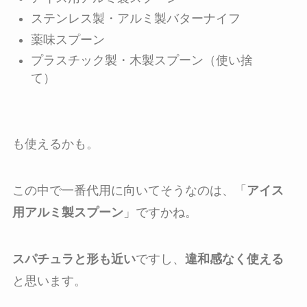
ステンレス製・アルミ製バターナイフ
薬味スプーン
プラスチック製・木製スプーン（使い捨
て）
も使えるかも。
この中で一番代用に向いてそうなのは、「
アイス
用アルミ製スプーン
」ですかね。
スパチュラと形も近い
ですし、
違和感なく使える
と思います。