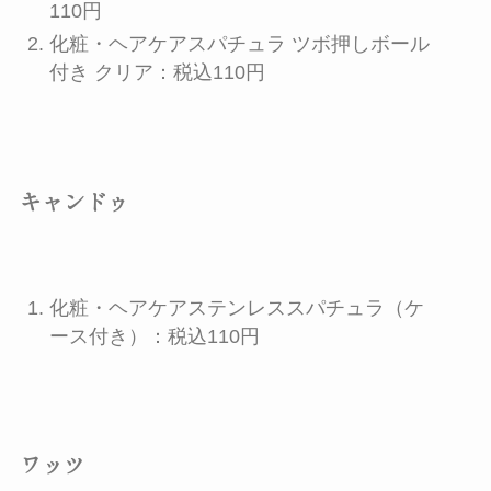
110円
化粧・ヘアケア
スパチュラ ツボ押しボール
付き クリア：税込110円
キャンドゥ
化粧・ヘアケア
ステンレススパチュラ（ケ
ース付き）：税込110円
ワッツ