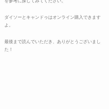
を参考に探してみてください。
ダイソーとキャンドゥはオンライン購入できます
よ。
最後まで読んでいただき、ありがとうございまし
た！