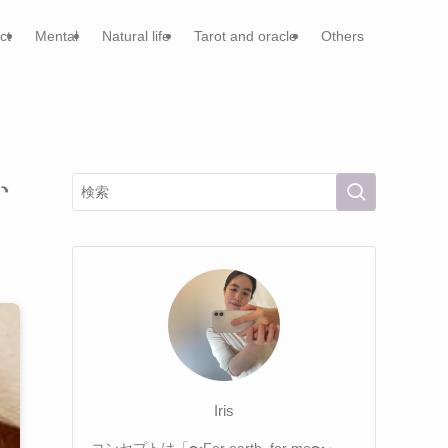
ct
Mental
Natural life
Tarot and oracle
Others
い
Iris
コンセプトは「〜For earth, for me〜」。