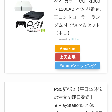
べる カラー CUH-1000
～1200AB 本体 型番 純
正コントローラー ラン
ダム すぐ遊べるセット
【中古】
created by
Rinker
Amazon
楽天市場
Yahooショッピング
PS5新/通2【平日13時迄
の注文で即日発送】
★PlayStation5 本体