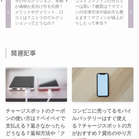
そのゲルクッション、本物
コストコマフィンのカロリ
か偽物か見分け方を伝授！
ーは高い？糖質は？マフィ
メリットやデメリット、口
ンの冷凍方法や温め方も教
コミは？ニトリのゲルクッ
えます！マフィンが値上が
ションってどうなの？
りしたって本当？
関連記事
チャージスポットのクーポ
コンビニに売ってるモバイ
ンの使い方は？ペイペイで
ルバッテリーはすぐ使え
支払える？返さなかったら
る？チャージスポットの方
どうなる？返却方法や「ク
がおすすめ？貸出のやり方