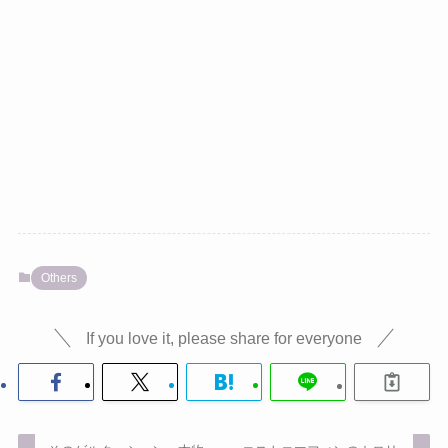
Others
If you love it, please share for everyone