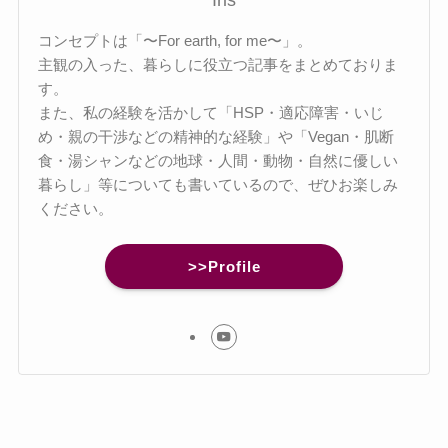
Iris
コンセプトは「〜For earth, for me〜」。
主観の入った、暮らしに役立つ記事をまとめておりま
す。
また、私の経験を活かして「HSP・適応障害・いじ
め・親の干渉などの精神的な経験」や「Vegan・肌断
食・湯シャンなどの地球・人間・動物・自然に優しい
暮らし」等についても書いているので、ぜひお楽しみ
ください。
>>Profile