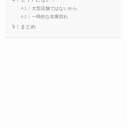
大型店舗ではないから
一時的な在庫切れ
まとめ