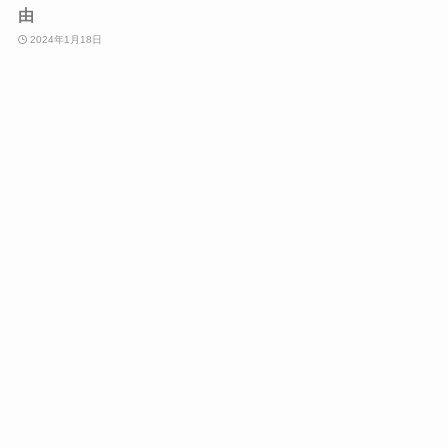
由
2024年1月18日