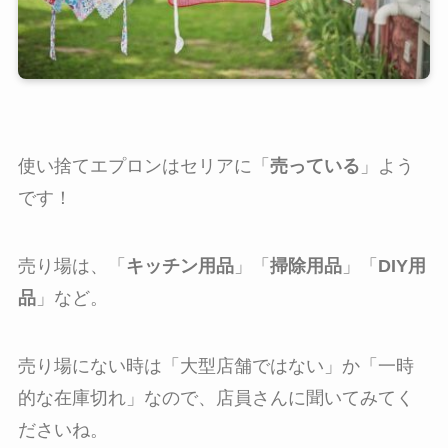
使い捨てエプロンはセリアに「
売って
いる
」よう
です！
売り場は、「
キッチン用品
」「
掃除用品
」「
DIY用
品
」など。
売り場にない時は「大型店舗ではない」か「一時
的な在庫切れ」なので、店員さんに聞いてみてく
ださいね。