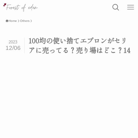
Home
Others
100均の使い捨てエプロンがセリ
2023
12/06
アに売ってる？売り場はどこ？14