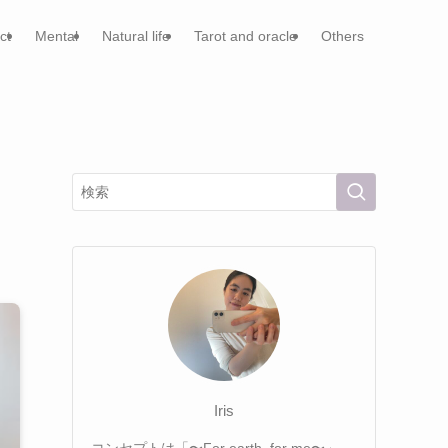
ct
Mental
Natural life
Tarot and oracle
Others
Iris
コンセプトは「〜For earth, for me〜」。