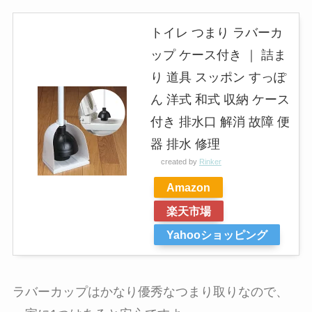
トイレ つまり ラバーカ
ップ ケース付き ｜ 詰ま
り 道具 スッポン すっぽ
ん 洋式 和式 収納 ケース
付き 排水口 解消 故障 便
器 排水 修理
created by
Rinker
Amazon
楽天市場
Yahooショッピング
ラバーカップはかなり優秀なつまり取りなので、