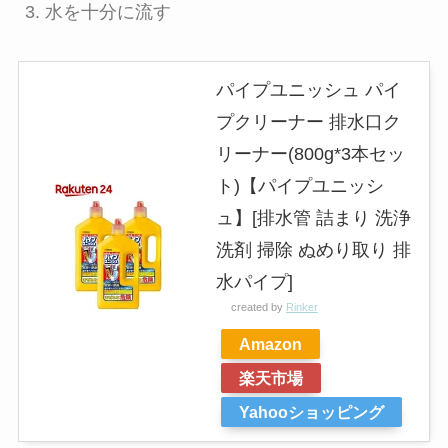
水を十分に流す
パイプユニッシュ パイ
プクリーナー 排水口ク
リーナー(800g*3本セッ
ト)【パイプユニッシ
ュ】[排水管 詰まり 洗浄
洗剤 掃除 ぬめり取り 排
水パイプ]
created by
Rinker
Amazon
楽天市場
Yahooショッピング