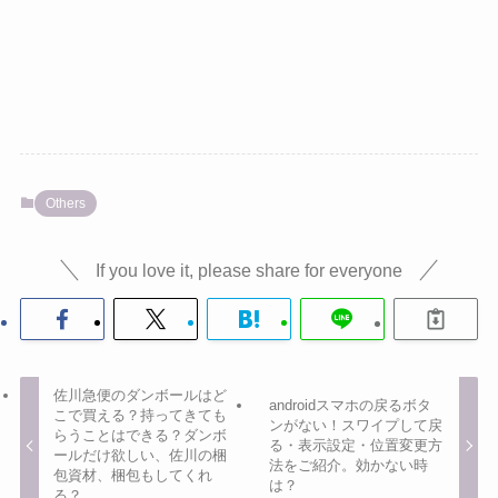
Others
If you love it, please share for everyone
佐川急便のダンボールはど
androidスマホの戻るボタ
こで買える？持ってきても
ンがない！スワイプして戻
らうことはできる？ダンボ
る・表示設定・位置変更方
ールだけ欲しい、佐川の梱
法をご紹介。効かない時
包資材、梱包もしてくれ
は？
る？