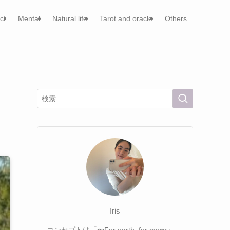
ct
Mental
Natural life
Tarot and oracle
Others
Iris
コンセプトは「〜For earth, for me〜」。