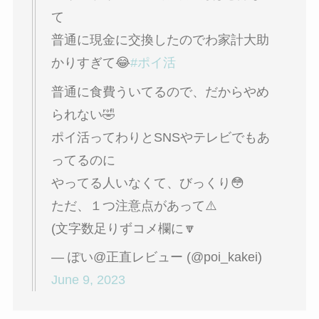
て
普通に現金に交換したのでわ家計大助
かりすぎて😂
#ポイ活
普通に食費ういてるので、だからやめ
られない🤣
ポイ活ってわりとSNSやテレビでもあ
ってるのに
やってる人いなくて、びっくり😳
ただ、１つ注意点があって⚠️
(文字数足りずコメ欄に🔽
— ぽい@正直レビュー (@poi_kakei)
June 9, 2023