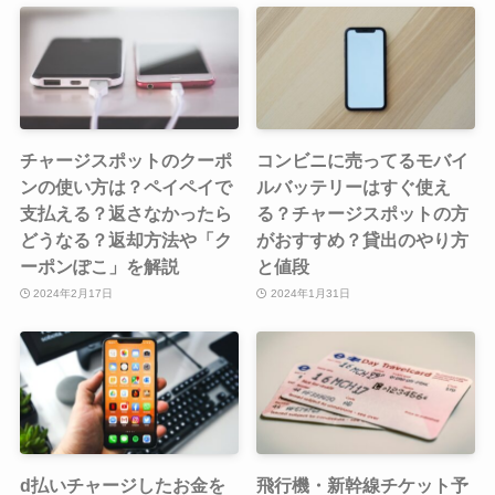
チャージスポットのクーポ
コンビニに売ってるモバイ
ンの使い方は？ペイペイで
ルバッテリーはすぐ使え
支払える？返さなかったら
る？チャージスポットの方
どうなる？返却方法や「ク
がおすすめ？貸出のやり方
ーポンぽこ」を解説
と値段
2024年2月17日
2024年1月31日
d払いチャージしたお金を
飛行機・新幹線チケット予