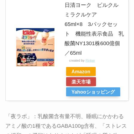
日清ヨーク ピルクル
ミラクルケア
65ml×8 3パックセッ
ト 機能性表示食品 乳
酸菌NY1301株600億個
／65ml
created by
Rinker
Amazon
楽天市場
Yahooショッピング
「夜ラボ」：乳酸菌含有量不明、睡眠にかかわる
アミノ酸の1種であるGABA100g含有、
「ストレス