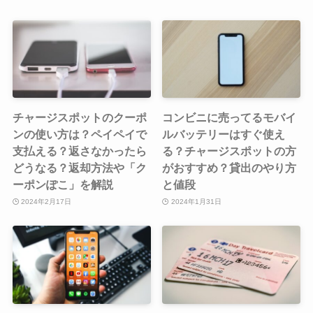
チャージスポットのクーポ
コンビニに売ってるモバイ
ンの使い方は？ペイペイで
ルバッテリーはすぐ使え
支払える？返さなかったら
る？チャージスポットの方
どうなる？返却方法や「ク
がおすすめ？貸出のやり方
ーポンぽこ」を解説
と値段
2024年2月17日
2024年1月31日