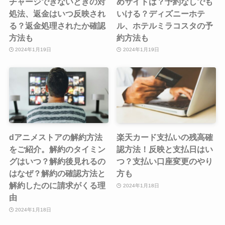
チャージできないときの対
めサイトは？予約なしでも
処法、返金はいつ反映され
いける？ディズニーホテ
る？返金処理されたか確認
ル、ホテルミラコスタの予
方法も
約方法も
2024年1月19日
2024年1月19日
dアニメストアの解約方法
楽天カード支払いの残高確
をご紹介。解約のタイミン
認方法！反映と支払日はい
グはいつ？解約後見れるの
つ？支払い口座変更のやり
はなぜ？解約の確認方法と
方も
解約したのに請求がくる理
2024年1月18日
由
2024年1月18日